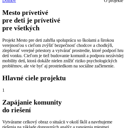
Domov
O projekte
Mesto prívetivé
pre deti je prívetivé
pre všetkých
Projekt Mesto pre deti zahŕňa spoluprácu so školami a širokou
verejnosťou s cieľom zvýšiť bezpečnosť chodcov a chodkýň,
zlepšovať verejné priestory a vytvárať prostredie, ktoré podporí hru
detí vonku. Cieľom je tiež budovanie komunít a podpora nezávislej
mobility detí, ktorá dokáže nielen znížiť riziko psychologických
problémov, ale vie byť aj prostriedkom na sociálne začlenenie.
Hlavné ciele projektu
1
Zapájanie komunity
do riešení
Vytvárame celkový obraz o situácii v okolí škôl a navrhujeme
riešenia na základe dopravných analýz a zapojenia miestnej