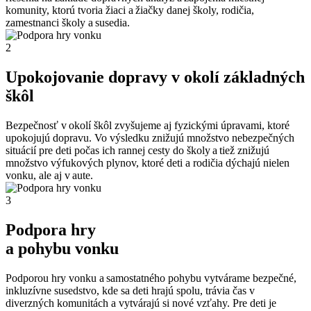
komunity, ktorú tvoria žiaci a žiačky danej školy, rodičia,
zamestnanci školy a susedia.
2
Upokojovanie dopravy v okolí základných
škôl
Bezpečnosť v okolí škôl zvyšujeme aj fyzickými úpravami, ktoré
upokojujú dopravu. Vo výsledku znižujú množstvo nebezpečných
situácií pre deti počas ich rannej cesty do školy a tiež znižujú
množstvo výfukových plynov, ktoré deti a rodičia dýchajú nielen
vonku, ale aj v aute.
3
Podpora hry
a pohybu vonku
Podporou hry vonku a samostatného pohybu vytvárame bezpečné,
inkluzívne susedstvo, kde sa deti hrajú spolu, trávia čas v
diverzných komunitách a vytvárajú si nové vzťahy. Pre deti je