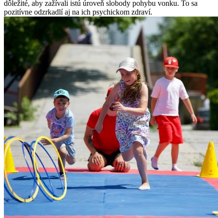
dôležité, aby zažívali istú úroveň slobody pohybu vonku. To sa
pozitívne odzrkadlí aj na ich psychickom zdraví.