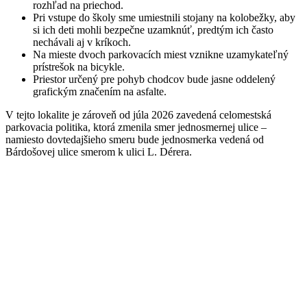
rozhľad na priechod.
Pri vstupe do školy sme umiestnili stojany na kolobežky, aby
si ich deti mohli bezpečne uzamknúť, predtým ich často
nechávali aj v kríkoch.
Na mieste dvoch parkovacích miest vznikne uzamykateľný
prístrešok na bicykle.
Priestor určený pre pohyb chodcov bude jasne oddelený
grafickým značením na asfalte.
V tejto lokalite je zároveň od júla 2026 zavedená celomestská
parkovacia politika, ktorá zmenila smer jednosmernej ulice –
namiesto dovtedajšieho smeru bude jednosmerka vedená od
Bárdošovej ulice smerom k ulici L. Dérera.