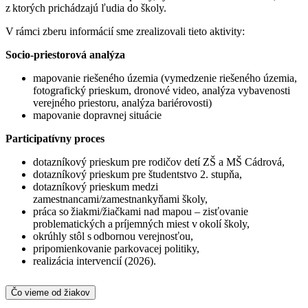
z ktorých prichádzajú ľudia do školy.
V rámci zberu informácií sme zrealizovali tieto aktivity:
Socio-priestorová analýza
mapovanie riešeného územia (vymedzenie riešeného územia,
fotografický prieskum, dronové video, analýza vybavenosti
verejného priestoru, analýza bariérovosti)
mapovanie dopravnej situácie
Participatívny proces
dotazníkový prieskum pre rodičov detí ZŠ a MŠ Cádrová,
dotazníkový prieskum pre študentstvo 2. stupňa,
dotazníkový prieskum medzi
zamestnancami/zamestnankyňami školy,
práca so žiakmi/žiačkami nad mapou – zisťovanie
problematických a príjemných miest v okolí školy,
okrúhly stôl s odbornou verejnosťou,
pripomienkovanie parkovacej politiky,
realizácia intervencií (2026).
Čo vieme od žiakov