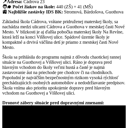
📍Adresa:
Cádrova 23
🧑‍🎓 Počet žiakov na škole:
440 (ZŠ) + 41 (MŠ)
🚉 Najbližšie zastávky IDS BK:
Stromová, Bárdošova, Guothova
Základná škola Cádrova, vrátane pridruženej materskej školy, sa
nachádza medzi ulicami Cádrova a Guothova v mestskej časti Nové
Mesto. V blízkosti je aj ďalšia pobočka materskej školy Na Revíne,
ktorá leží na konci Višňovej ulice. Spádové územie školy je
kompaktné a drvivá väčšina detí je priamo z mestskej časti Nové
Mesto.
Škola sa prihlásila do programu najmä z dôvodu chaotickej rannej
situácie na Guothovej a Višňovej ulici. Ráno je doprava pred
hlavným vchodom do školy veľmi hustá a časté je najmä
zastavovanie áut na priechode pre chodcov či na chodníkoch.
Popoludní je najväčším bezpečnostným rizikom vysoká rýchlosť
prechádzajúcich osobných automobilov a nedodržiavanie predpisov.
Škola vníma ako prioritu upokojenie dopravy pred hlavným
vchodom na Guothovej a Višňovej ulici.
Dronové zábery situácie pred dopravnými zmenami: