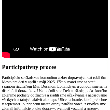
Participatívny proces
Participáciu so školskou komunitou a zber dopravných dát robil tím
Mesto pre deti v apríli a máji 2025. Ešte v marci sme sa stretli
s pánom riaditeľom Mgr. Dušanom Lomnickým
a dohodli sme sa na
distribúcii dotazníkov. Uskutočnili sme Deň na škole, počas ktorého
zbierame podnety od žiactva a zladili sme očakávania a načasovanie
všetkých ostatných aktivít ako napr. Ulice na hranie, ktorá prebehne
v septembri. V priebehu marca drony natáčali videá, z ktorých sme
zbierali informácie o toku dopravy, rýchlosti vozidiel a smerov,