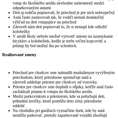
vstup do školského areálu nevhodne umiestnený medzi
odparkovanými autami
Deti aj rodičia popisovali, že priechod je pre nich nebezpečný
Autá často zastavovali tak, že vodiči nemali dostatočný
výhľad na deti vstupujúce na priechod
Zároveň nám deti popisovali to, že si nemajú kde odložiť
kolobežky
V areáli školy nebolo možné vytvoriť miesto na uzamykanie
bicyklov a kolobežiek, kedže je terén veľmi kopcovitý a
prístup by bol možný iba po schodoch.
Realizované zmeny
Priechod pre chodcov sme nahradili modulárnym vyvýšeným
priechodom, ktorý prirodzene spomaľuje autá a
zároveň oddeluje priestor pre chodcov od vozovky.
Priestor pre chodcov sme doplnili o stĺpiky, keďže autá často
zachádzali priamo k vstupu do školského areálu.
Medzi parkoviskom a priestorom, kde sa pohybujú deti,
pribudnú lavičky, ktoré pomôžu tieto zóny prirodzene
oddeliť.
Na chodníku pri garážach vyznačíme úsek, kde by autá
nemôžu parkovať, pretože zaparkované vozidlá zhoršujú