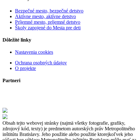
Bezpečné mesto, bezpečné detstvo
Aktívne mesto, aktívne detstvo
Príjemné mesto, príjemné detstvo
Školy zapojené do Mesta pre deti
Dôležité linky
Nastavenia cookies
Ochrana osobných údajov
O projekte
Partneri
Obsah tejto webovej stránky (najmä všetky fotografie, grafiky,
zdrojový kód, texty) je predmetom autorských práv Metropolitného
inštitútu Bratislavy. Jeho použitie alebo použitie ktorejkoľvek jeho
súčasti bez súhlasu Metropolitného inštitútu Bratislavy môže mať za