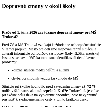
Dopravné zmeny v okolí školy
Prečo od 1. júna 2026 zavádzame dopravné zmeny pri MŠ
Trnková?
Pred ZŠ a MŠ Trnková vznikajú každodenne nebezpečné situácie.
V rámci projektu Mesto pre deti sme mapovali rannú situáciu a
zbierali informácie od rodičov, zástupcov školy, škôlky, mestskej
časti a susedstva.
Vďaka tomu sme identifikovali tieto hlavné
problémy:
kolízne situácie medzi pešími a autami
chýbajúci chodník vedúci ku vchodu do MŠ
Situáciu pri škôlke hodnotilo pred zavedením zmeny až
72 %
rodičov škôlkarov
ako
nebezpečnú
.
Keďže Trnková ul. je v úseku
pri škôlke príliš úzka na vytvorenie chodníka, bolo nevyhnutné
pristúpiť k zjednosmerneniu cesty v tomto krátkom úseku.