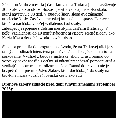
Základnú školu v mestskej časti Jarovce na Trnkovej ulici navštevuje
365 žiakov a žiačok. V blízkosti je situovaná aj materská škola,
ktorú navštevuje 93 detí. V budove školy sídlia dve základné
umelecké školy. Zastávka mestskej hromadnej dopravy “Jarovce”,
ktorá sa nachádza v pešej vzdialenosti od školy,
zabezpečuje spojenie s ďalšími mestskými časťami Bratislavy. V
pešej vzdialenosti do 10 minút nájdeme aj viaceré zelené plochy ako
Kozia lúka a detské či workoutové ihrisko.
Škola sa prihlásila do programu z dôvodu, že na Trnkovej ulici je v
ranných hodinách intenzívna premávka áut, hľadajúcich miesto na
parkovanie. Východ z budovy materskej školy tu ústi priamo do
vozovky, takže rodičia s deťmi sú nútení prechádzať pomedzi autá a
vznikajú tu potenciálne kolízne situácie. Ranná doprava tu nie je
bezpečná ani pre množstvo žiakov, ktorí dochádzajú do školy na
bicykli a musia využívať rovnakú cestu ako autá.
Dronové zábery situácie pred dopravnými zmenami (september
2025):