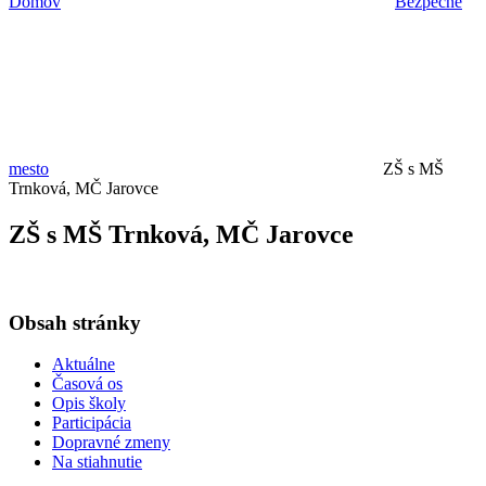
Domov
Bezpečné
mesto
ZŠ s MŠ
Trnková, MČ Jarovce
ZŠ s MŠ Trnková, MČ Jarovce
Obsah stránky
Aktuálne
Časová os
Opis školy
Participácia
Dopravné zmeny
Na stiahnutie