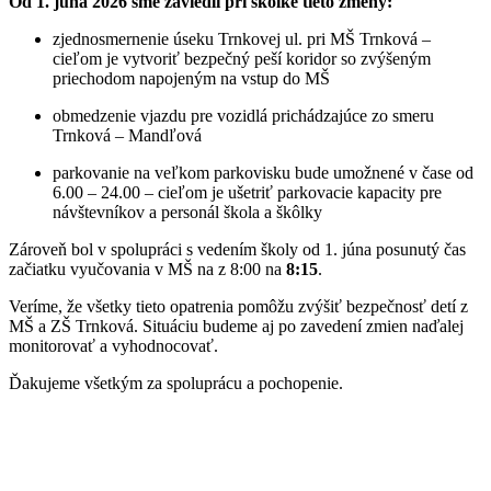
Od 1. júna 2026 sme zaviedli pri škôlke tieto zmeny:
zjednosmernenie úseku Trnkovej ul. pri MŠ Trnková –
cieľom je vytvoriť bezpečný peší koridor so zvýšeným
priechodom napojeným na vstup do MŠ
obmedzenie vjazdu pre vozidlá prichádzajúce zo smeru
Trnková – Mandľová
parkovanie na veľkom parkovisku bude umožnené v čase od
6.00 – 24.00 – cieľom je ušetriť parkovacie kapacity pre
návštevníkov a personál škola a škôlky
Zároveň bol v spolupráci s vedením školy od 1. júna posunutý čas
začiatku vyučovania v MŠ na
z 8:00 na
8:15
.
Veríme, že všetky tieto opatrenia pomôžu zvýšiť bezpečnosť detí z
MŠ a ZŠ Trnková. Situáciu budeme aj po zavedení zmien naďalej
monitorovať a vyhodnocovať.
Ďakujeme všetkým za spoluprácu a pochopenie.