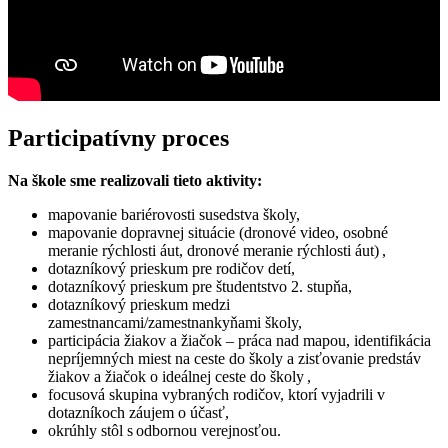
Participatívny proces
Na škole sme realizovali tieto aktivity:
mapovanie bariérovosti susedstva školy,
mapovanie dopravnej situácie (dronové video, osobné
meranie rýchlosti áut, dronové meranie rýchlosti áut) ,
dotazníkový prieskum pre rodičov detí,
dotazníkový prieskum pre študentstvo 2. stupňa,
dotazníkový prieskum medzi
zamestnancami/zamestnankyňami školy,
participácia žiakov a žiačok – práca nad mapou, identifikácia
nepríjemných miest na ceste do školy a zisťovanie predstáv
žiakov a žiačok o ideálnej ceste do školy ,
focusová skupina vybraných rodičov, ktorí vyjadrili v
dotazníkoch záujem o účasť,
okrúhly stôl s odbornou verejnosťou.