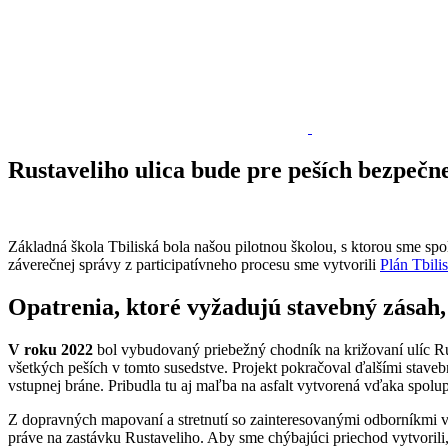
Rustaveliho ulica bude pre peších bezpečne
Základná škola Tbiliská bola našou pilotnou školou, s ktorou sme spo
záverečnej správy z participatívneho procesu sme vytvorili
Plán Tbilis
Opatrenia, ktoré vyžadujú stavebný zásah
V roku 2022
bol vybudovaný priebežný chodník na križovaní ulíc Rust
všetkých peších v tomto susedstve. Projekt pokračoval ďalšími stav
vstupnej bráne. Pribudla tu aj maľba na asfalt vytvorená vďaka spolup
Z dopravných mapovaní a stretnutí so zainteresovanými odborníkmi v
práve na zastávku Rustaveliho. Aby sme chýbajúci priechod vytvorili