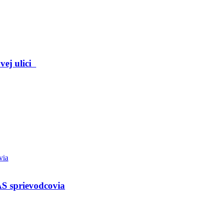
vej ulici
AS sprievodcovia