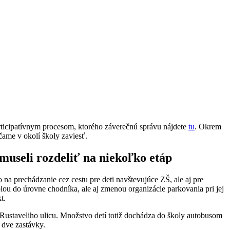
articipatívnym procesom, ktorého záverečnú správu nájdete
tu
.
Okrem
čame v okolí školy zaviesť.
museli rozdeliť na niekoľko etáp
na prechádzanie cez cestu pre deti navštevujúce ZŠ, ale aj pre
lou do úrovne chodníka, ale aj zmenou organizácie parkovania pri jej
t.
Rustaveliho ulicu. Množstvo detí totiž dochádza do školy autobusom
 dve zastávky.