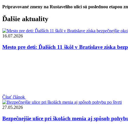
Pripravované zmeny na Rustaveliho ulici sú poslednou etapou zm
Ďalšie aktuality
16.07.2026
Mesto pre deti: Ďalších 11 škôl v Bratislave získa bezp
Čítať článok
27.05.2026
Bezpečnejšie ulice pri školách menia aj spôsob pohybu