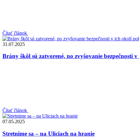
Čítať článok
31.07.2025
Brány škôl sú zatvorené, no zvyšovanie bezpečnosti v
Čítať článok
07.05.2025
Stretnime sa – na Uliciach na hranie