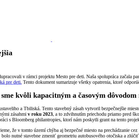
jšia
lupracovali v rámci projektu Mesto pre deti. Naša spolupráca začala p
ká pre deti.
Tento dokument sumarizuje všetky opatrenia, ktoré odporú
, sme kvôli kapacitným a časovým dôvodom 
aveliho a Tbiliská. Tento stavebný zásah vytvoril bezpečnejšie miesto 
ebnými zásahmi
v roku 2023
, a to zdvihnutím priechodu priamo pred ško
ráci s Bloomberg philantropies, ktorí nám poskytli grant na tento projek
ieme, že v tomto území chýba aj bezpečné miesto na prechádzanie cez 
, bolo nutné stavebne zmeniť geometriu autobusového otočiska a zlúčiť